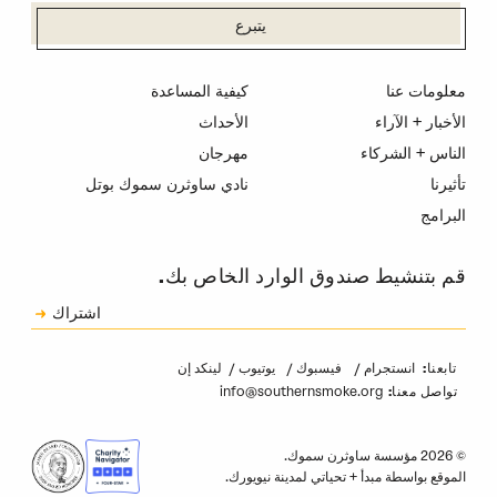
يتبرع
معلومات عنا
كيفية المساعدة
الأخبار + الآراء
الأحداث
الناس + الشركاء
مهرجان
تأثيرنا
نادي ساوثرن سموك بوتل
البرامج
قم بتنشيط صندوق الوارد الخاص بك.
الاشتراك
اشتراك
الكابتشا
انستجرام
فيسبوك
يوتيوب
لينكد إن
تابعنا:
info@southernsmoke.org
تواصل معنا:
© 2026 مؤسسة ساوثرن سموك.
الموقع بواسطة
مبدأ
+
تحياتي لمدينة نيويورك
.