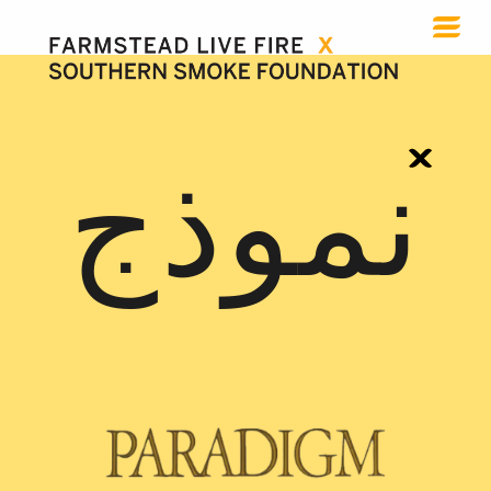
نموذج