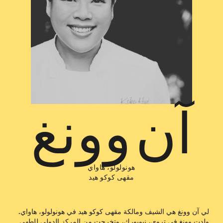
آن وونغ
هونولولو، هاواي
مقهى كوكو هيد
لي آن وونغ هي الشيف ومالكة مقهى كوكو هيد في هونولولو، هاواي.
ولدت وونغ في تروي، نيويورك، وتخرجت من المركز الدولي للطهي