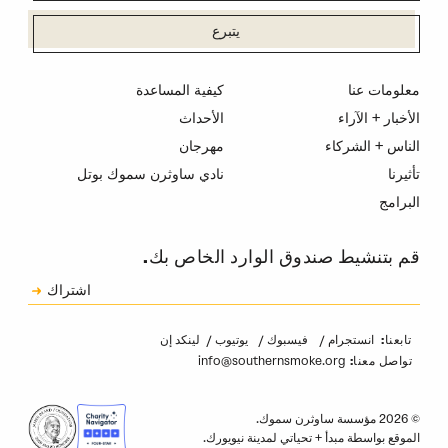
يتبرع
معلومات عنا
كيفية المساعدة
الأخبار + الآراء
الأحداث
الناس + الشركاء
مهرجان
تأثيرنا
نادي ساوثرن سموك بوتل
البرامج
قم بتنشيط صندوق الوارد الخاص بك.
الاشتراك
اشتراك
الكابتشا
انستجرام
فيسبوك
يوتيوب
لينكد إن
تابعنا:
info@southernsmoke.org
تواصل معنا:
© 2026 مؤسسة ساوثرن سموك.
الموقع بواسطة
مبدأ
+
تحياتي لمدينة نيويورك
.