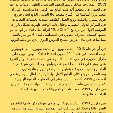
(ICC)، المعروف سابقًا باسم المعهد الفرنسي للطهي، وبدأت تدريبها
في الطهي في مطعم أكوافيت التابع لماركوس صامويلسون قبل أن
تلعب دورًا أساسيًا في افتتاح مطعم 66 الصيني التابع لجان جورج
فونغريشتن. واصلت وونغ العمل كطاهية تنفيذية لعمليات الفعاليات
في المركز الدولي للطهي، وخلال ذلك الوقت ظهرت بشكل بارز في
الموسم الأول من برنامج "Top Chef" الرائد على قناة برافو، ثم تم
تعيينها كمنتجة مشرفة للطهي في المسلسل لمدة 6 مواسم تالية،
مما ساعد في بناء العرض ليصبح العرض القوي الذي هو عليه اليوم.
في أواخر عام 2013، انتقلت وونغ من مدينة نيويورك إلى هونولولو،
حيث افتتحت في عام 2014 مقهى Koko Head - وهو مقهى على
طراز الجزيرة في حي Kaimuki - وحظي بإشادة شعبية، وتم التعرف
على وونغ على غلاف مجلة
مجلة هونولولو
، وكذلك في
شهية طيبة
,
الطعام والنبيذ
,
صحيفة هونولولو ستار أدفرتايزر
و
هافينغتون
بوست
أصدرت وونغ كتاب الطبخ الأول لها،
الزلابية طوال اليوم وونغ
في
أغسطس 2014. انضم الشيف وونغ إلى الخطوط الجوية الهاوايية
كطاهٍ ضيف في عام 2016 وتم تعيينه رئيسًا للطهاة لشركة الطيران
في مارس 2018، حيث قاد البرنامج والقوائم الطهوية للرحلات
الداخلية والدولية.
في مارس 2019، انتقلت وونغ إلى ماوي مع شريكها وابنها البالغ من
العمر عامًا واحدًا. كما شاركت في الموسم السابع عشر من برنامج