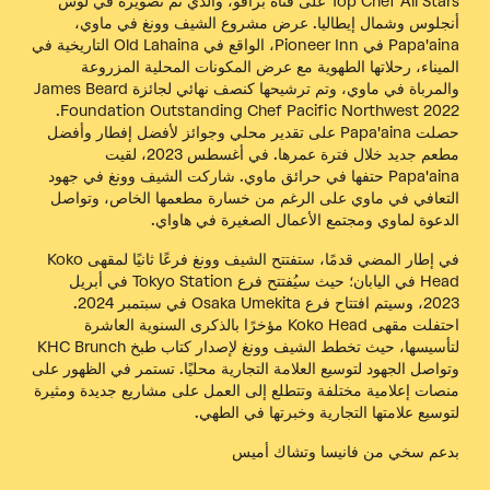
Top Chef All Stars على قناة برافو، والذي تم تصويره في لوس
أنجلوس وشمال إيطاليا. عرض مشروع الشيف وونغ في ماوي،
Papa'aina في Pioneer Inn، الواقع في Old Lahaina التاريخية في
الميناء، رحلاتها الطهوية مع عرض المكونات المحلية المزروعة
والمرباة في ماوي، وتم ترشيحها كنصف نهائي لجائزة James Beard
Foundation Outstanding Chef Pacific Northwest 2022.
حصلت Papa'aina على تقدير محلي وجوائز لأفضل إفطار وأفضل
مطعم جديد خلال فترة عمرها. في أغسطس 2023، لقيت
Papa'aina حتفها في حرائق ماوي. شاركت الشيف وونغ في جهود
التعافي في ماوي على الرغم من خسارة مطعمها الخاص، وتواصل
الدعوة لماوي ومجتمع الأعمال الصغيرة في هاواي.
في إطار المضي قدمًا، ستفتتح الشيف وونغ فرعًا ثانيًا لمقهى Koko
Head في اليابان؛ حيث سيُفتتح فرع Tokyo Station في أبريل
2023، وسيتم افتتاح فرع Osaka Umekita في سبتمبر 2024.
احتفلت مقهى Koko Head مؤخرًا بالذكرى السنوية العاشرة
لتأسيسها، حيث تخطط الشيف وونغ لإصدار كتاب طبخ KHC Brunch
وتواصل الجهود لتوسيع العلامة التجارية محليًا. تستمر في الظهور على
منصات إعلامية مختلفة وتتطلع إلى العمل على مشاريع جديدة ومثيرة
لتوسيع علامتها التجارية وخبرتها في الطهي.
بدعم سخي من فانيسا وتشاك أميس