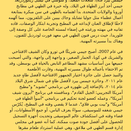
جيمس بيرد
فئة)،
سجلات المعبد
، و
سوشي في تيمبل ريكوردز
يُعدّ
جيمي أحد أبرز الطهاة في البلاد، وله خبرة في الطهي في مطابخ
أوروبا والولايات المتحدة. بدأ اهتمامه بالطهي في سن مبكرة بمتابعة
أعمال عظماء مثل جوليا تشايلد وجاك بيبين على التلفزيون، مما ألهمه
لاحقًا لإطلاق العنان لإبداعه في المطبخ وتجربة ابتكار الوصفات. قاده
تفانيه في مهنته ورغبته في إضفاء لمسته الخاصة على كل وصفة إلى
فلوريدا، حيث درس فنون الطهي في معهد فورت لودرديل للفنون،
وهناك بدأ مسيرته المهنية.
في عام 2007، أصبح جيمي شريكًا في
تورو
وكان الشيف الافتتاحي
والشريك في
كوبا، الحمار الصغير
، و
واجهة إلى واجهة
، والتي أصبحت
جميعها من أساسيات مشهد المطاعم النابض بالحياة في بوسطن. وقد
تم الاحتفاء بأعماله طوال مسيرته المهنية، وفازت
الأطعمة
والنبيذ
حصل على جائزة اختيار الجمهور الافتتاحية لأفضل طاهٍ جديد
عام ٢٠١١، وجائزة جيمس بيرد لأفضل طاهٍ في شمال شرق البلاد
عام ٢٠١٤، بالإضافة إلى ظهوره في برنامجي "تشوبد" و"مطبخ
أمريكا التجريبي: الجيل القادم"، ومنافسته في برنامج "آيرون شيف
أمريكا"، وعمله كعضو لجنة تحكيم في برنامجي "أسوأ الطهاة في
أمريكا" و"بيت بوبي فلاي". عندما لا يقضي وقته في المطبخ، يُكرّس
جيمي شغفه للموسيقى، سواءً بعزف الباس، أو جمع الأسطوانات، أو
قضاء وقته في استكشاف عالم الموسيقى وتحديث أجهزة التسجيل
للحصول على أفضل جودة صوت ممكنة. كما أنه عضو في مجلس
إدارة قسم الطهي في
ملاعق
، وهي عملية استرداد طعام مقرها