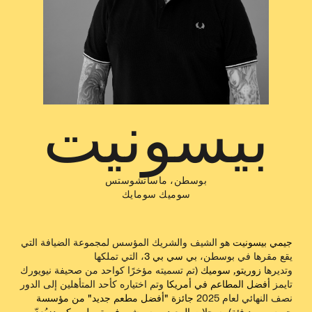
بيسونيت
بوسطن، ماساتشوستس
سوميك سومايك
جيمي بيسونيت
هو الشيف والشريك المؤسس لمجموعة الضيافة التي
يقع مقرها في بوسطن،
بي سي بي 3
، التي تملكها
وتديرها
زوريتو
,
سوميك
(تم تسميته مؤخرًا كواحد من
صحيفة نيويورك
تايمز
أفضل المطاعم في أمريكا
وتم اختياره كأحد المتأهلين إلى الدور
نصف النهائي لعام 2025
جائزة "أفضل مطعم جديد" من مؤسسة