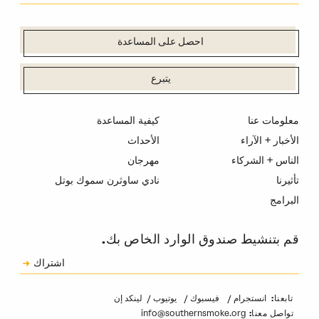
احصل على المساعدة
يتبرع
معلومات عنا
كيفية المساعدة
الأخبار + الآراء
الأحداث
الناس + الشركاء
مهرجان
تأثيرنا
نادي ساوثرن سموك بوتل
البرامج
قم بتنشيط صندوق الوارد الخاص بك.
الاشتراك
اشتراك
الكابتشا
انستجرام
فيسبوك
يوتيوب
لينكد إن
تابعنا:
info@southernsmoke.org
تواصل معنا: