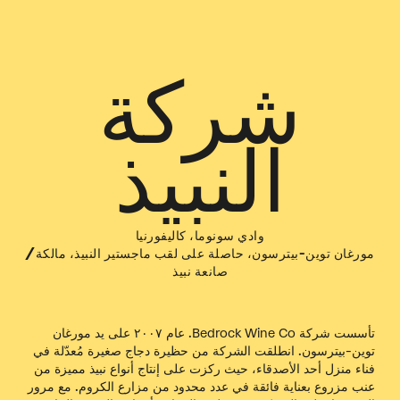
شركة
النبيذ
وادي سونوما، كاليفورنيا
مورغان توين-بيترسون، حاصلة على لقب ماجستير النبيذ، مالكة/
صانعة نبيذ
تأسست شركة Bedrock Wine Co. عام ٢٠٠٧ على يد مورغان
توين-بيترسون. انطلقت الشركة من حظيرة دجاج صغيرة مُعدّلة في
فناء منزل أحد الأصدقاء، حيث ركزت على إنتاج أنواع نبيذ مميزة من
عنب مزروع بعناية فائقة في عدد محدود من مزارع الكروم. مع مرور