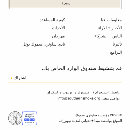
يتبرع
معلومات عنا
كيفية المساعدة
الأخبار + الآراء
الأحداث
الناس + الشركاء
مهرجان
تأثيرنا
نادي ساوثرن سموك بوتل
البرامج
قم بتنشيط صندوق الوارد الخاص بك.
الاشتراك
اشتراك
الكابتشا
انستجرام
فيسبوك
يوتيوب
لينكد إن
تابعنا:
info@southernsmoke.org
تواصل معنا:
© 2026 مؤسسة ساوثرن سموك.
الموقع بواسطة
مبدأ
+
تحياتي لمدينة نيويورك
.