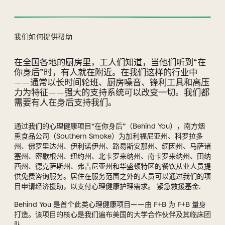
我们如何提供帮助
在全国各地的厨房里，工人们知道，当他们听到“在
我们如何提供帮助部分
你身后”时，有人就在附近。在我们这样的行业中
——通常以长时间轮班、厨房噪音、锋利工具和高压
力为特征——强大的支持系统可以改变一切。我们都
需要有人在身后支持我们。
通过我们的心理健康项目“在你身后”（Behind You），南方烟
熏食品公司（Southern Smoke）为加利福尼亚州、科罗拉多
州、佛罗里达州、伊利诺伊州、路易斯安那州、缅因州、马萨诸
塞州、密歇根州、纽约州、北卡罗来纳州、南卡罗来纳州、田纳
西州、德克萨斯州、弗吉尼亚州和华盛顿特区的餐饮从业人员提
供免费咨询服务。居住在服务范围之外的人员可以通过我们的项
目申请经济援助，以支付心理健康护理需求。
紧急救援基金
.
Behind You 是首个此类心理健康项目——由 F+B 为 F+B 量身
打造。该项目的核心是我们遍布美国的大学合作伙伴及其临床团
队