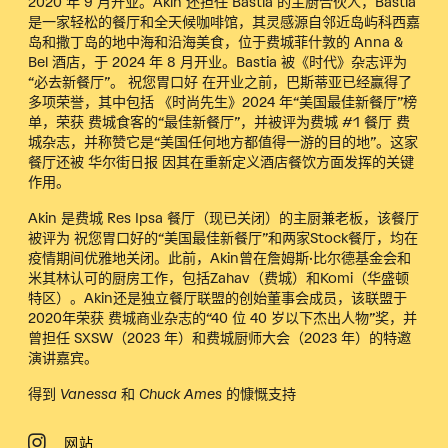
2020 年 9 月开业。Akin 还担任 Bastia 的主厨合伙人，Bastia
是一家轻松的餐厅和全天候咖啡馆，其灵感源自邻近岛屿科西嘉
岛和撒丁岛的地中海和沿海美食，位于费城菲什敦的 Anna &
Bel 酒店，于 2024 年 8 月开业。Bastia 被《时代》杂志评为
“必去新餐厅”。
祝您胃口好
在开业之前，巴斯蒂亚已经赢得了
多项荣誉，其中包括
《时尚先生》
2024 年“美国最佳新餐厅”榜
单，荣获
费城食客
的“最佳新餐厅”，并被评为费城 #1 餐厅
费
城杂志
，并称赞它是“美国任何地方都值得一游的目的地”。这家
餐厅还被
华尔街日报
因其在重新定义酒店餐饮方面发挥的关键
作用。
Akin 是费城 Res Ipsa 餐厅（现已关闭）的主厨兼老板，该餐厅
被评为
祝您胃口好
的“美国最佳新餐厅”和两家Stock餐厅，均在
疫情期间优雅地关闭。此前，Akin曾在詹姆斯·比尔德基金会和
米其林认可的厨房工作，包括Zahav（费城）和Komi（华盛顿
特区）。Akin还是独立餐厅联盟的创始董事会成员，该联盟于
2020年荣获
费城商业杂志
的“40 位 40 岁以下杰出人物”奖，并
曾担任 SXSW（2023 年）和费城厨师大会（2023 年）的特邀
演讲嘉宾。
得到 Vanessa 和 Chuck Ames 的慷慨支持
网站