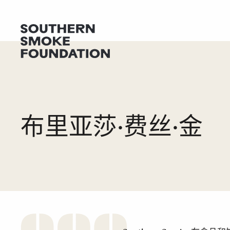
获取帮助
捐
布里亚莎·费丝·金