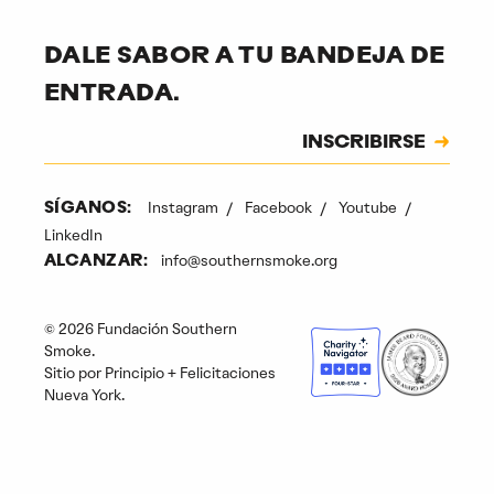
DALE SABOR A TU BANDEJA DE
ENTRADA.
Suscripción
INSCRIBIRSE
CAPTCHA
Instagram
Facebook
Youtube
SÍGANOS:
LinkedIn
info@southernsmoke.org
ALCANZAR:
© 2026 Fundación Southern
Smoke.
Sitio por
Principio
+
Felicitaciones
Nueva York
.