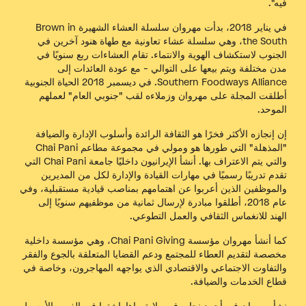
فيه".
في يناير 2018، بدأت مهروان سلسلة العشاء الشهيرة Brown in
the South، وهي سلسلة عشاء تعاونية مع طهاة هنود آخرين في
الجنوب لاستكشاف الهوية والانتماء. تقام العشاءات ربع سنويًا في
مدن مختلفة ويتم بيعها على التوالي - مع عودة العائدات إلى
Southern Foodways Alliance. في ديسمبر 2018
الحياة الجنوبية
أطلقت المجلة على مهروان وزملاءه لقب "جنوبي العام" لعملهم
الموحد.
إن إنجازه الأكثر فخرًا هو الثقافة الرائدة وأسلوب الإدارة والضيافة
"المذهلة" التي طورها هو ومولي في مجموعة مطاعم Chai Pani
والتي يتم الاعتراف بها. أنشأ الإيرانيون داخليًا جامعة Chai Pani التي
تقدم تدريبًا رسميًا في مهارات القيادة والإدارة لكل من المديرين
والموظفين الذين أعربوا عن اهتمامهم بمناصب قيادية مستقبلية، وفي
عام 2018، أطلقوا مبادرة لإرسال ثمانية من موظفيهم سنويًا إلى
الهند للانغماس الثقافي والعمل التطوعي.
كما أنشأ مهروان مؤسسة Chai Pani Giving، وهي مؤسسة داخلية
مخصصة لتقديم العطاء للمجتمع ودعم القضايا المتعلقة بالجوع والفقر
والتفاوت الاجتماعي والاقتصادي الذي يواجهه المهاجرون، وخاصة في
قطاع الخدمات والضيافة.