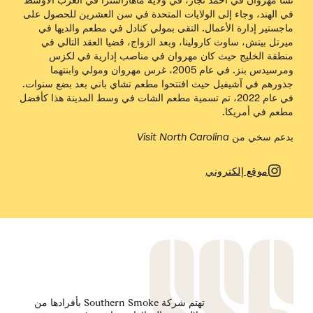
نشأ مهروان في أحمد نجار، في ولاية ماهاراشترا في الغرب الأوسط
في الهند، وجاء إلى الولايات المتحدة في سن العشرين للحصول على
ماجستير إدارة الأعمال. التقى بمولي كنادل في مطعم والديها في
ميرتل بيتش، ساوث كارولينا، وبعد الزواج، قضيا العقد التالي في
منطقة الخليج حيث كان مهروان في مناصب إدارية في لكزس
ومرسيدس بنز. في عام 2005، غرس مهروان ومولي وابنتهما
جذورهم في آشيفيل حيث افتتحوا مطعم تشاي باني بعد بضع سنوات.
في عام 2022، تم تسمية مطعم الشات في وسط المدينة هذا كأفضل
مطعم في أمريكا.
بدعم سخي من Visit North Carolina
موقع إلكتروني
تهتم شركة Southern Smoke بأفرادها من