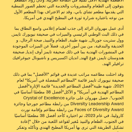
الأطعمة الهندية الأقل تمثيلاً في الثقافة الغربية. وكان رواد المطعم
يتوقون إلى الطعام والمشروبات والخدمة التي تحطم الصور النمطية
التي يقدمها مطعم تشاي باني، وقد تم الاعتراف بهذا المطعم الأول
من نوعه باعتباره شرارة ثورة في المطبخ الهندي في أمريكا.
أدى عمل مهروان الرائد إلى جذب اهتمام إعلامي واسع النطاق بما
في ذلك البث الوطني الرئيسي والميزات في
صحيفة نيويورك تايمز
,
وول ستريت جورنال
,
شهية طيبة
,
الطعام والنبيذ
,
صحة الرجال
، و
الحديقة والبندقية
، من بين أمور أخرى، فضلاً عن الميزات الموجودة
في المنشورات الهندية بما في ذلك
صحيفة تايمز أوف إنديا
,
صحيفة
هندوستان تايمز
,
فوغ الهند
,
انديان اكسبريس
و
ناشيونال جيوغرافيك
ترافيلر الهند
.
وقد احتلت مطاعمه مراتب عديدة في قوائم "الأفضل" بما في ذلك
صحيفة نيويورك تايمز
قائمة "المطاعم المفضلة في أمريكا" لعام
2021،
شهية طيبة
"أفضل المطاعم الجديدة"
قائمة الإثارة
"أفضل
المطاعم الهندية في أمريكا" و
الآكل
"أفضل 38 مطعمًا أساسيًا في
الجنوب". حصل مهروان على جائزة Crystal of Excellence
Diversity Leadership Award من رابطة مطاعم جورجيا وجائزة
Faces of Diversity Award من رابطة مطاعم وإقامة نورث
كارولينا. في عام 2023، تم اختياره كأحد أفضل 38 مطعمًا أساسيًا
في الجنوب.
الطعام والنبيذ
مُغير لقواعد اللعبة من خلال "إعادة
تشكيل الطريقة التي ترى بها أمريكا المطبخ الهندي وتأكله وتفكر