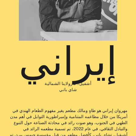
إيراني
أشفيل، كارولاينا الشمالية
شاي باني
مهروان إيراني هو طاهٍ ومالك مطعم يغير مفهوم الطعام الهندي في
أمريكا من خلال مطاعمه المتنامية وإمبراطورية التوابل في أهم مدن
الطهي في الجنوب. وهو صوت رائد في محادثة الصناعة حول التنوع
والتبادل الثقافي. في عام 2022، تم تسمية مطعمه الرائد في
آشيفيل، تشاي باني، كأفضل مطعم من قبل مؤسسة جيمس بيرد. تم