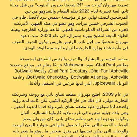
تسمية مهروان كواحد من "31 شخصًا يغيرون الجنوب" من قبل
مجلة
تايم
، لعبة تغييرية لعام 2023 بقلم
الطعام والنبيذ
وهو من بين
المرشحين لنصف نهائي جوائز مؤسسة جيمس بيرد لأفضل طاهٍ في
الجنوب الشرقي خمس مرات. وهو عضو في هيئة الطهي الأمريكية
كجزء من الشراكة الدبلوماسية للطهي التابعة لوزارة الخارجية وهيئة
الطهاة التابعة لمطبخ وورلد سنترال. في عام 2023، تمت دعوة
مهروان شخصيًا من قبل نائب الرئيس هاريس ليكون الشيف الضيف
في مأدبة غداء وزارة الخارجية للزيارة الرسمية للوفد الهندي.
بصفته المؤسس المشارك والشيف والرئيس التنفيذي لمجموعة
مطاعم Chai Pani، يقود Meherwan فريقًا متنامٍ عبر مواقع متعددة:
Chai Pani Asheville، وChai Pani Decatur، وBotiwalla West
Asheville، وBotiwalla Atlanta، وBotiwalla Charlotte، وعلامة
التوابل Spicewalla، التي لديها فرعين في آشيفيل وأتلانتا.
في عام 2009، افتتح مهروان مطعم تشاي باني مع زوجته وشريكته
التجارية مولي. كان ذلك في قاع الركود الكبير، لكن كانت لديه رؤية
واضحة لما سيكون عليه مطعم تشاي باني. وقد قدما لمدينة أشفيل ـ
وهي بلدة جبلية صغيرة في غرب ولاية كارولينا الشمالية ـ ألوان
ونكهات ووجوه الهند في مطعم تشاي باني. كان مهروان يقدم
الوجبات الخفيفة التي يمكن الحصول عليها في شوارع المدن الهندية
والوجبات التي يمكن تقديمها في منزل شخص ما ـ وهو ما شعر بأنه