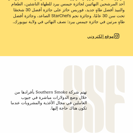
أحد المرشحين النهائيين لجائزة جيمس بيرد للطهاة الناشئين،
الطعام
والنبيذ
أفضل طاهٍ جديد،
فوربس
حائز على جائزة أفضل 30 شخصًا
تحت سن 30 عامًا، وجائزة نجم StarChefs الصاعد، وجائزة أفضل
طاهٍ مرتين في جائزة جيمس بيرد: نصف النهائي في ولاية نيويورك.
موقع إلكتروني
تهتم شركة Southern Smoke بأفرادها من
خلال وضع الدولارات مباشرة في جيوب
العاملين في مجال الأغذية والمشروبات عندما
تكون هناك حاجة إليها.