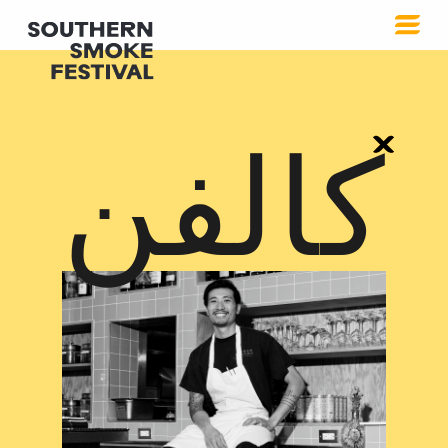
كالفن