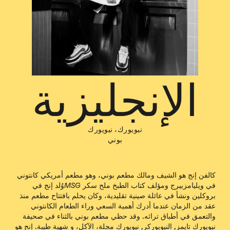
الإنجليزية
نيويورك، نيويورك
بوني
كالفن إنج هو الشيف ومالك مطعم بوني، وهو مطعم أمريكي كانتوني
في ويليامزبيرج ومؤلف كتاب الطبخ
ملح سكر MSG
وُلد إنج في
بروكلين ونشأ في عائلة صينية تقليدية، وكان يحلم بافتتاح مطعم منذ
عقد من الزمان عندما أدرك أهمية السعي وراء الطعام الكانتوني
والتعمق في أطباق تراثه. وقد حظي مطعم بوني بالثناء في
صحيفة
نيويورك تايمز
,
النيويوركر
,
نيويورك
مجلة،
الآكل
، و
شهية طيبة
. إنج هو